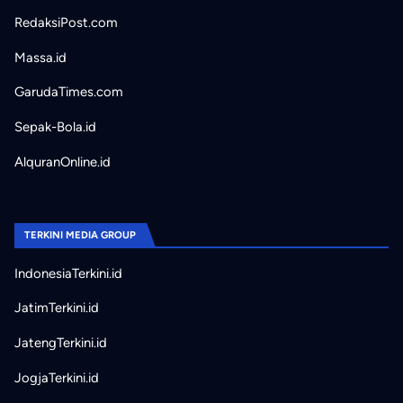
RedaksiPost.com
Massa.id
GarudaTimes.com
Sepak-Bola.id
AlquranOnline.id
TERKINI MEDIA GROUP
IndonesiaTerkini.id
JatimTerkini.id
JatengTerkini.id
JogjaTerkini.id