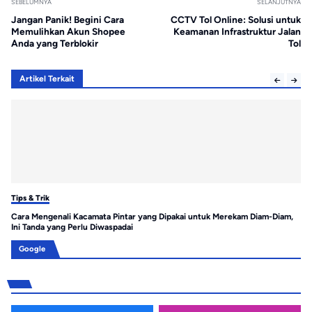
SEBELUMNYA
SELANJUTNYA
Jangan Panik! Begini Cara
CCTV Tol Online: Solusi untuk
Memulihkan Akun Shopee
Keamanan Infrastruktur Jalan
Anda yang Terblokir
Tol
Artikel Terkait
Tips & Trik
Tip
Cara Mengenali Kacamata Pintar yang Dipakai untuk Merekam Diam-Diam,
Ca
Ini Tanda yang Perlu Diwaspadai
Pe
Google