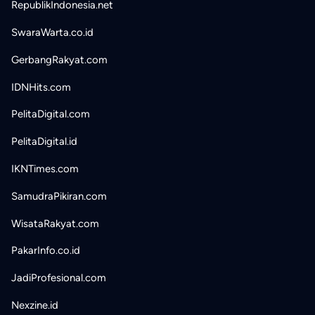
RepublikIndonesia.net
SwaraWarta.co.id
GerbangRakyat.com
IDNHits.com
PelitaDigital.com
PelitaDigital.id
IKNTimes.com
SamudraPikiran.com
WisataRakyat.com
PakarInfo.co.id
JadiProfesional.com
Nexzine.id