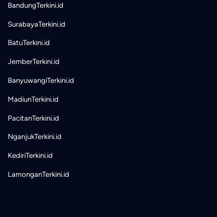
BandungTerkini.id
SurabayaTerkini.id
BatuTerkini.id
JemberTerkini.id
BanyuwangiTerkini.id
MadiunTerkini.id
PacitanTerkini.id
NganjukTerkini.id
KediriTerkini.id
LamonganTerkini.id