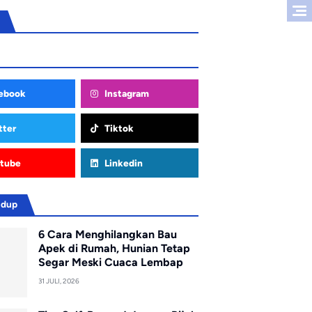
ebook
Instagram
tter
Tiktok
tube
Linkedin
idup
6 Cara Menghilangkan Bau
Apek di Rumah, Hunian Tetap
Segar Meski Cuaca Lembap
31 JULI, 2026