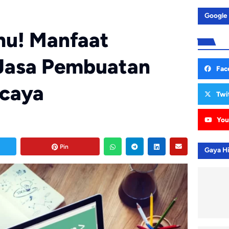
Google
hu! Manfaat
Jasa Pembuatan
Fac
rcaya
Twi
You
Pin
Gaya H