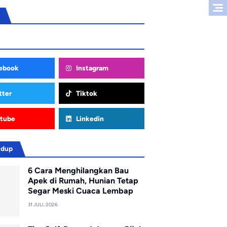
ebook
Instagram
tter
Tiktok
tube
Linkedin
idup
6 Cara Menghilangkan Bau
Apek di Rumah, Hunian Tetap
Segar Meski Cuaca Lembap
31 JULI, 2026