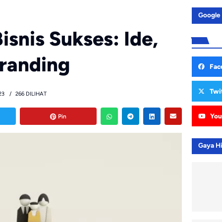
Google
snis Sukses: Ide,
randing
Fac
Twi
23
266 DILIHAT
You
Pin
Gaya H