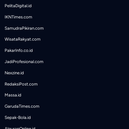
PelitaDigital.id
IKNTimes.com
SamudraPikiran.com
WisataRakyat.com
PakarInfo.co.id
JadiProfesional.com
Nexzine.id
RedaksiPost.com
Massa.id
GarudaTimes.com
Sepak-Bola.id
AlquranOnline.id