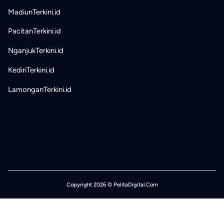
MadiunTerkini.id
PacitanTerkini.id
NganjukTerkini.id
KediriTerkini.id
LamonganTerkini.id
Copyright 2026 © PelitaDigital.Com