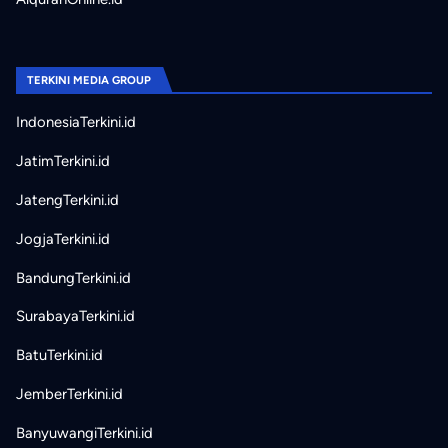
TERKINI MEDIA GROUP
IndonesiaTerkini.id
JatimTerkini.id
JatengTerkini.id
JogjaTerkini.id
BandungTerkini.id
SurabayaTerkini.id
BatuTerkini.id
JemberTerkini.id
BanyuwangiTerkini.id