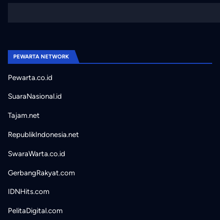
PEWARTA NETWORK
Pewarta.co.id
SuaraNasional.id
Tajam.net
RepublikIndonesia.net
SwaraWarta.co.id
GerbangRakyat.com
IDNHits.com
PelitaDigital.com