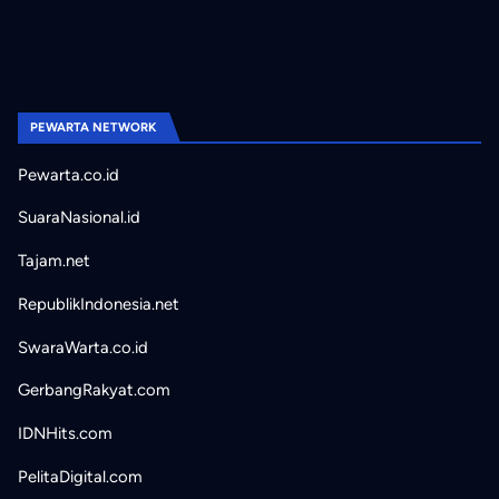
PEWARTA NETWORK
Pewarta.co.id
SuaraNasional.id
Tajam.net
RepublikIndonesia.net
SwaraWarta.co.id
GerbangRakyat.com
IDNHits.com
PelitaDigital.com