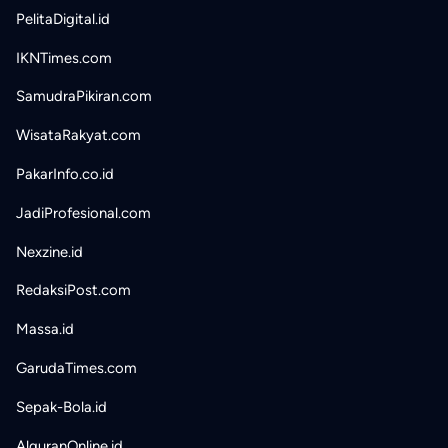
PelitaDigital.id
IKNTimes.com
SamudraPikiran.com
WisataRakyat.com
PakarInfo.co.id
JadiProfesional.com
Nexzine.id
RedaksiPost.com
Massa.id
GarudaTimes.com
Sepak-Bola.id
AlquranOnline.id