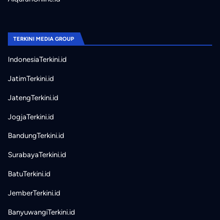
TERKINI MEDIA GROUP
IndonesiaTerkini.id
JatimTerkini.id
JatengTerkini.id
JogjaTerkini.id
BandungTerkini.id
SurabayaTerkini.id
BatuTerkini.id
JemberTerkini.id
BanyuwangiTerkini.id