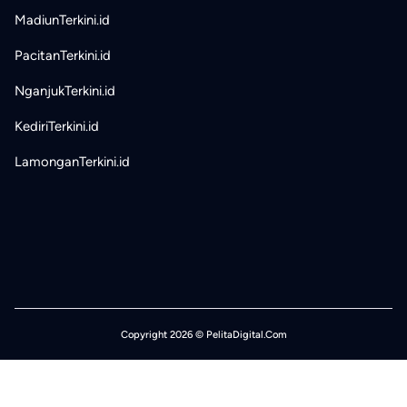
MadiunTerkini.id
PacitanTerkini.id
NganjukTerkini.id
KediriTerkini.id
LamonganTerkini.id
Copyright 2026 © PelitaDigital.Com