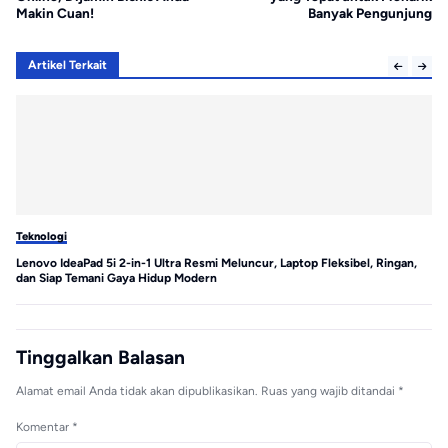
Makin Cuan!
Banyak Pengunjung
Artikel Terkait
Teknologi
Te
Lenovo IdeaPad 5i 2-in-1 Ultra Resmi Meluncur, Laptop Fleksibel, Ringan,
MS
dan Siap Temani Gaya Hidup Modern
Tinggalkan Balasan
Alamat email Anda tidak akan dipublikasikan.
Ruas yang wajib ditandai
*
Komentar
*