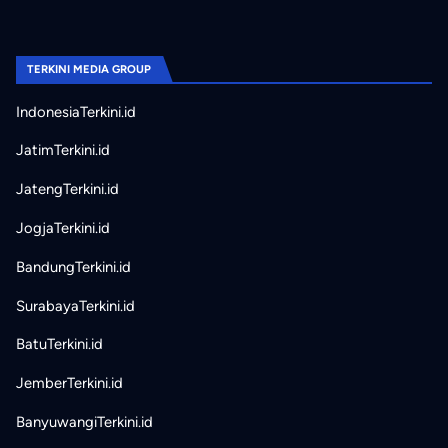
TERKINI MEDIA GROUP
IndonesiaTerkini.id
JatimTerkini.id
JatengTerkini.id
JogjaTerkini.id
BandungTerkini.id
SurabayaTerkini.id
BatuTerkini.id
JemberTerkini.id
BanyuwangiTerkini.id