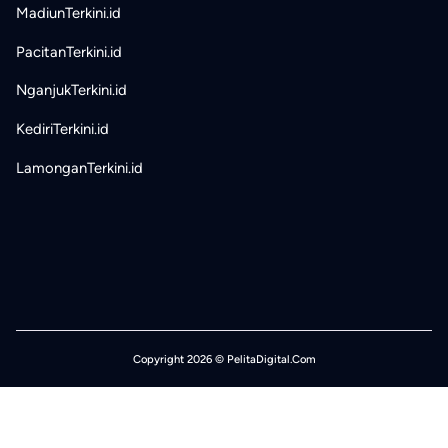
MadiunTerkini.id
PacitanTerkini.id
NganjukTerkini.id
KediriTerkini.id
LamonganTerkini.id
Copyright 2026 © PelitaDigital.Com