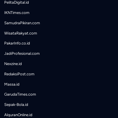
PelitaDigital.id
IKNTimes.com
SamudraPikiran.com
WisataRakyat.com
PakarInfo.co.id
JadiProfesional.com
Nexzine.id
RedaksiPost.com
Massa.id
GarudaTimes.com
Sepak-Bola.id
AlquranOnline.id