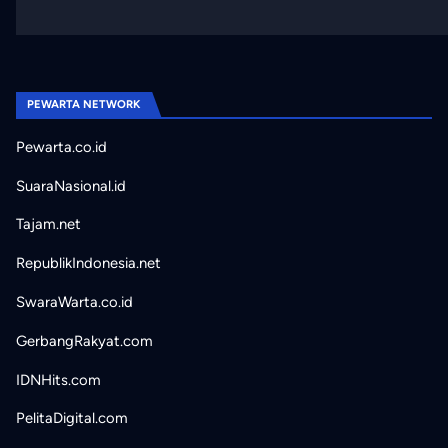
PEWARTA NETWORK
Pewarta.co.id
SuaraNasional.id
Tajam.net
RepublikIndonesia.net
SwaraWarta.co.id
GerbangRakyat.com
IDNHits.com
PelitaDigital.com