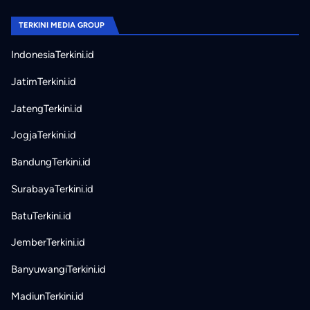
TERKINI MEDIA GROUP
IndonesiaTerkini.id
JatimTerkini.id
JatengTerkini.id
JogjaTerkini.id
BandungTerkini.id
SurabayaTerkini.id
BatuTerkini.id
JemberTerkini.id
BanyuwangiTerkini.id
MadiunTerkini.id