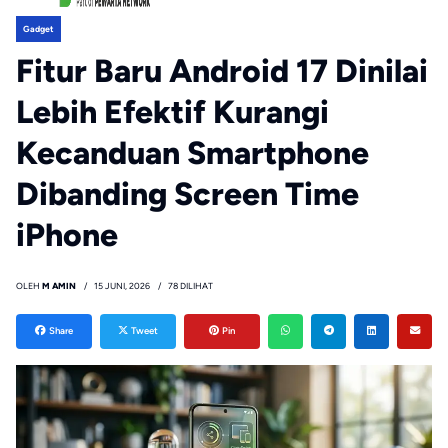
Gadget
Fitur Baru Android 17 Dinilai
Lebih Efektif Kurangi
Kecanduan Smartphone
Dibanding Screen Time
iPhone
OLEH
M AMIN
15 JUNI, 2026
78 DILIHAT
Share
Tweet
Pin