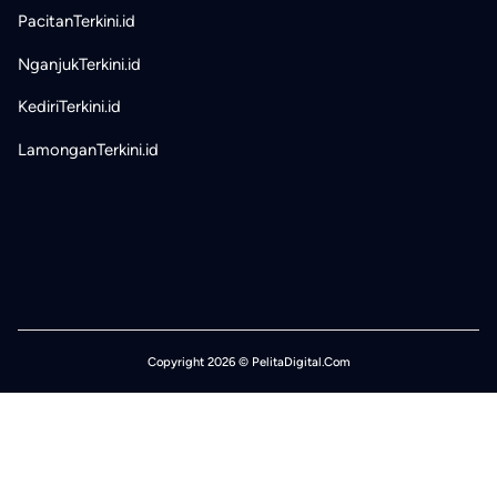
PacitanTerkini.id
NganjukTerkini.id
KediriTerkini.id
LamonganTerkini.id
Copyright 2026 © PelitaDigital.Com