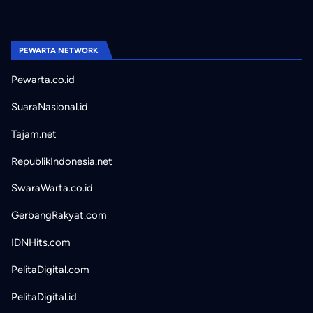
PEWARTA NETWORK
Pewarta.co.id
SuaraNasional.id
Tajam.net
RepublikIndonesia.net
SwaraWarta.co.id
GerbangRakyat.com
IDNHits.com
PelitaDigital.com
PelitaDigital.id