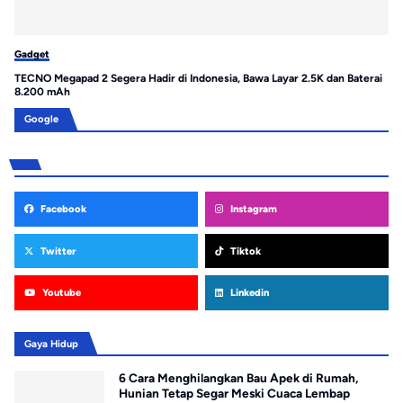
Gadget
Ga
TECNO Megapad 2 Segera Hadir di Indonesia, Bawa Layar 2.5K dan Baterai
Re
8.200 mAh
un
Google
Facebook
Instagram
Twitter
Tiktok
Youtube
Linkedin
Gaya Hidup
6 Cara Menghilangkan Bau Apek di Rumah,
Hunian Tetap Segar Meski Cuaca Lembap