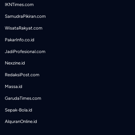
IKNTimes.com
SamudraPikiran.com
WisataRakyat.com
PakarInfo.co.id
JadiProfesional.com
Nexzine.id
RedaksiPost.com
Massa.id
GarudaTimes.com
Sepak-Bola.id
AlquranOnline.id