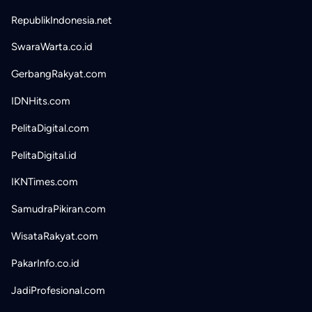
RepublikIndonesia.net
SwaraWarta.co.id
GerbangRakyat.com
IDNHits.com
PelitaDigital.com
PelitaDigital.id
IKNTimes.com
SamudraPikiran.com
WisataRakyat.com
PakarInfo.co.id
JadiProfesional.com