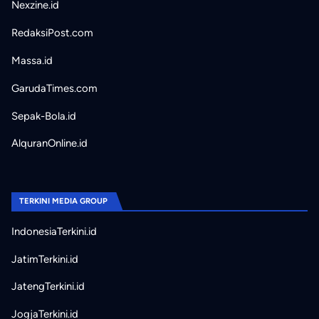
Nexzine.id
RedaksiPost.com
Massa.id
GarudaTimes.com
Sepak-Bola.id
AlquranOnline.id
TERKINI MEDIA GROUP
IndonesiaTerkini.id
JatimTerkini.id
JatengTerkini.id
JogjaTerkini.id