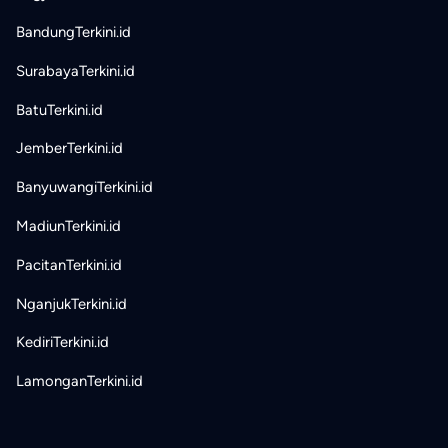
BandungTerkini.id
SurabayaTerkini.id
BatuTerkini.id
JemberTerkini.id
BanyuwangiTerkini.id
MadiunTerkini.id
PacitanTerkini.id
NganjukTerkini.id
KediriTerkini.id
LamonganTerkini.id