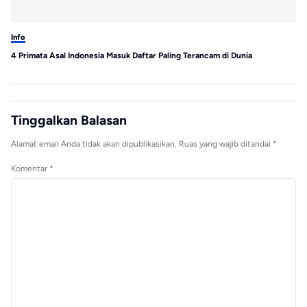
Info
Inf
4 Primata Asal Indonesia Masuk Daftar Paling Terancam di Dunia
Wa
Ke
Tinggalkan Balasan
Alamat email Anda tidak akan dipublikasikan.
Ruas yang wajib ditandai
*
Komentar
*