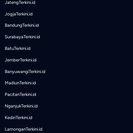
JatengTerkini.id
JogjaTerkini.id
BandungTerkini.id
SurabayaTerkini.id
BatuTerkini.id
JemberTerkini.id
BanyuwangiTerkini.id
MadiunTerkini.id
PacitanTerkini.id
NganjukTerkini.id
KediriTerkini.id
LamonganTerkini.id