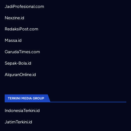
JadiProfesional.com
Nexzine.id
RedaksiPost.com
Massa.id
GarudaTimes.com
Sepak-Bola.id
AlquranOnline.id
TERKINI MEDIA GROUP
IndonesiaTerkini.id
JatimTerkini.id