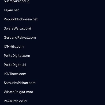
SuaraNasional.id
Tajam.net
RepublikIndonesia.net
SwaraWarta.co.id
GerbangRakyat.com
IDNHits.com
PelitaDigital.com
PelitaDigital.id
IKNTimes.com
SamudraPikiran.com
WisataRakyat.com
PakarInfo.co.id