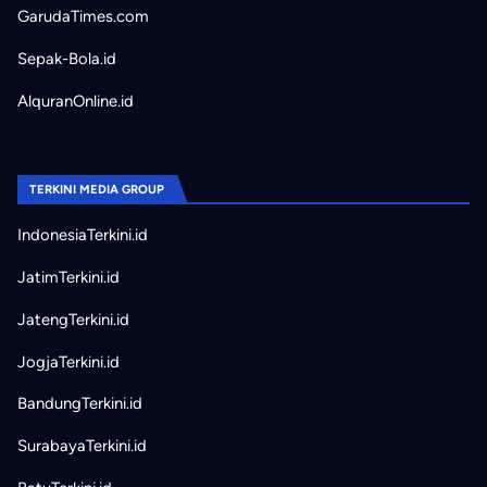
GarudaTimes.com
Sepak-Bola.id
AlquranOnline.id
TERKINI MEDIA GROUP
IndonesiaTerkini.id
JatimTerkini.id
JatengTerkini.id
JogjaTerkini.id
BandungTerkini.id
SurabayaTerkini.id