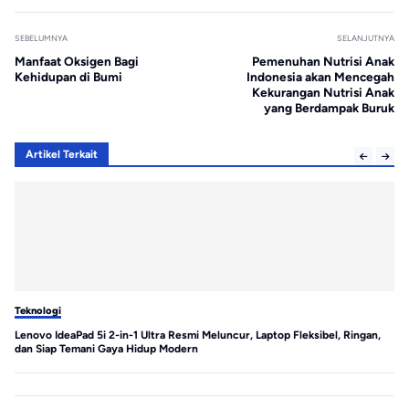
SEBELUMNYA
SELANJUTNYA
Manfaat Oksigen Bagi
Pemenuhan Nutrisi Anak
Kehidupan di Bumi
Indonesia akan Mencegah
Kekurangan Nutrisi Anak
yang Berdampak Buruk
Artikel Terkait
Teknologi
Te
Lenovo IdeaPad 5i 2-in-1 Ultra Resmi Meluncur, Laptop Fleksibel, Ringan,
MS
dan Siap Temani Gaya Hidup Modern