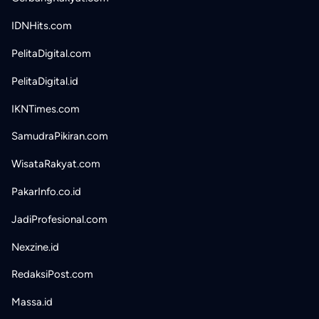
IDNHits.com
PelitaDigital.com
PelitaDigital.id
IKNTimes.com
SamudraPikiran.com
WisataRakyat.com
PakarInfo.co.id
JadiProfesional.com
Nexzine.id
RedaksiPost.com
Massa.id