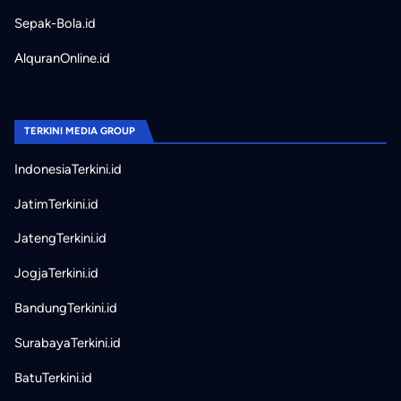
Sepak-Bola.id
AlquranOnline.id
TERKINI MEDIA GROUP
IndonesiaTerkini.id
JatimTerkini.id
JatengTerkini.id
JogjaTerkini.id
BandungTerkini.id
SurabayaTerkini.id
BatuTerkini.id