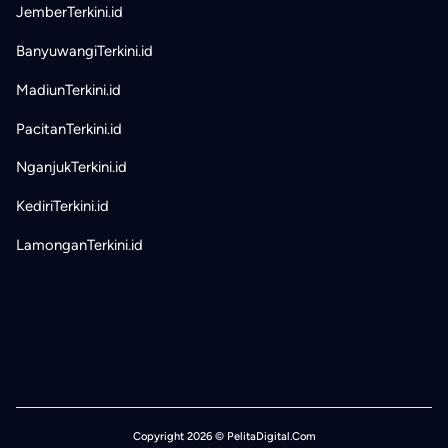
JemberTerkini.id
BanyuwangiTerkini.id
MadiunTerkini.id
PacitanTerkini.id
NganjukTerkini.id
KediriTerkini.id
LamonganTerkini.id
Copyright 2026 © PelitaDigital.Com