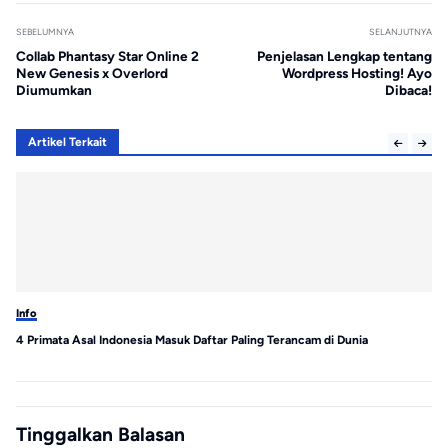
SEBELUMNYA
SELANJUTNYA
Collab Phantasy Star Online 2
Penjelasan Lengkap tentang
New Genesis x Overlord
Wordpress Hosting! Ayo
Diumumkan
Dibaca!
Artikel Terkait
Info
Inf
4 Primata Asal Indonesia Masuk Daftar Paling Terancam di Dunia
Wa
Ke
Tinggalkan Balasan