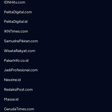
IDNHits.com
PelitaDigital.com
PelitaDigital.id
IKNTimes.com
SamudraPikiran.com
WisataRakyat.com
PakarInfo.co.id
JadiProfesional.com
Nexzine.id
RedaksiPost.com
Massa.id
GarudaTimes.com