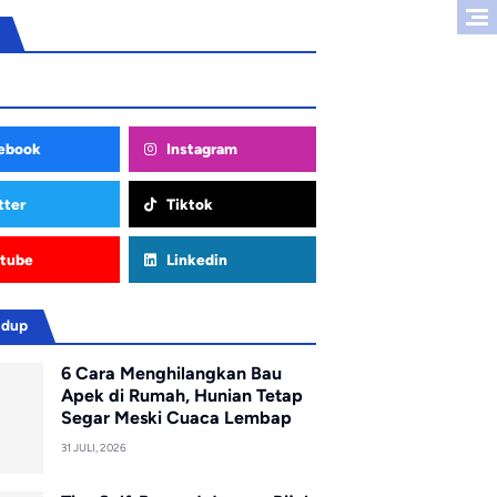
ebook
Instagram
tter
Tiktok
tube
Linkedin
idup
6 Cara Menghilangkan Bau
Apek di Rumah, Hunian Tetap
Segar Meski Cuaca Lembap
31 JULI, 2026