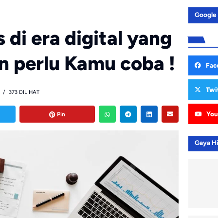
Google
 di era digital yang
n perlu Kamu coba !
Fac
Twi
373 DILIHAT
You
Pin
Gaya H