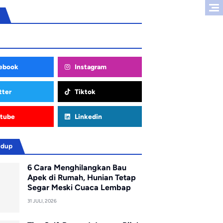
ebook
Instagram
tter
Tiktok
tube
Linkedin
idup
6 Cara Menghilangkan Bau
Apek di Rumah, Hunian Tetap
Segar Meski Cuaca Lembap
31 JULI, 2026