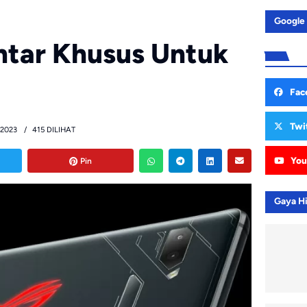
Google
ntar Khusus Untuk
Fac
Twi
 2023
415 DILIHAT
You
Pin
Gaya H