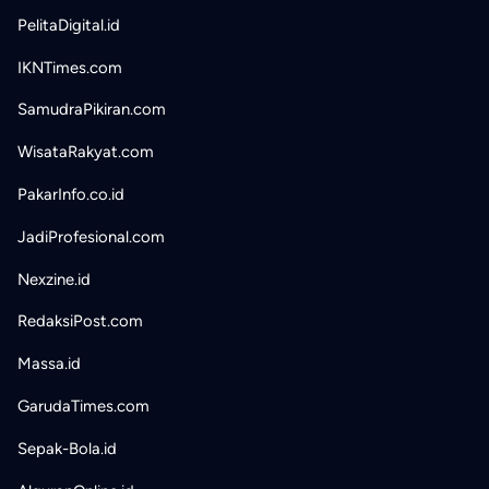
PelitaDigital.id
IKNTimes.com
SamudraPikiran.com
WisataRakyat.com
PakarInfo.co.id
JadiProfesional.com
Nexzine.id
RedaksiPost.com
Massa.id
GarudaTimes.com
Sepak-Bola.id