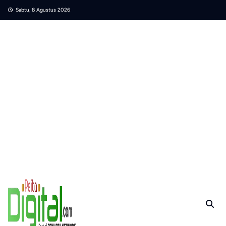
Skip
Sabtu, 8 Agustus 2026
to
content