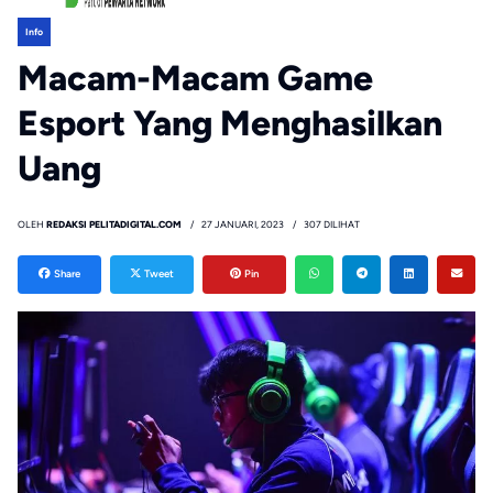
Info
Macam-Macam Game
Esport Yang Menghasilkan
Uang
OLEH
REDAKSI PELITADIGITAL.COM
27 JANUARI, 2023
307 DILIHAT
Share
Tweet
Pin