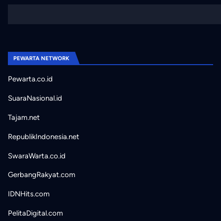
PEWARTA NETWORK
Pewarta.co.id
SuaraNasional.id
Tajam.net
RepublikIndonesia.net
SwaraWarta.co.id
GerbangRakyat.com
IDNHits.com
PelitaDigital.com