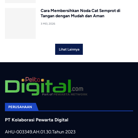
Cara Membersihkan Noda Cat Semprot di
Tangan dengan Mudah dan Aman
3 MEI, 2026
Lihat Lainnya
PERUSAHAAN
PT Kolaborasi Pewarta Digital
AHU-003349.AH.01.30.Tahun 2023