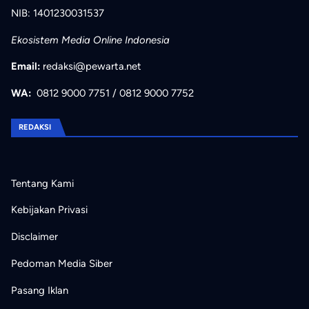
NIB: 1401230031537
Ekosistem Media Online Indonesia
Email:
redaksi@pewarta.net
WA:
0812 9000 7751
/
0812 9000 7752
REDAKSI
Tentang Kami
Kebijakan Privasi
Disclaimer
Pedoman Media Siber
Pasang Iklan